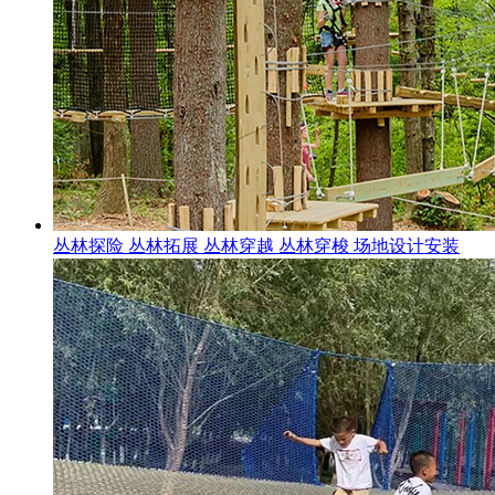
丛林探险 丛林拓展 丛林穿越 丛林穿梭 场地设计安装