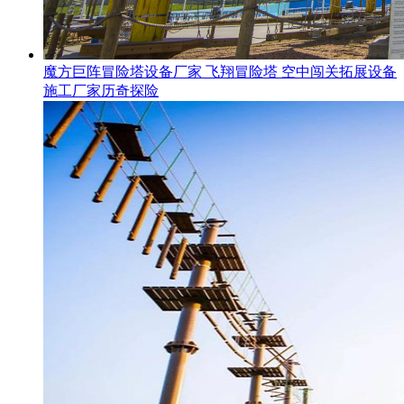
魔方巨阵冒险塔设备厂家 飞翔冒险塔 空中闯关拓展设备
施工厂家历奇探险