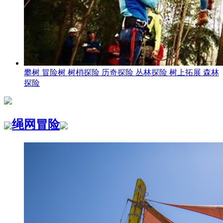
攀树 冒险树 树梢探险 历奇探险 丛林探险 树上拓展 森林
探险
绳网冒险