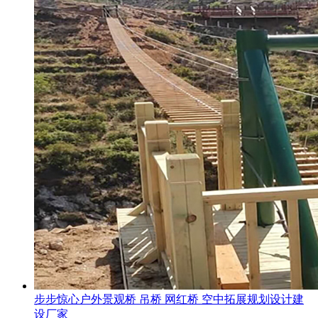
步步惊心户外景观桥 吊桥 网红桥 空中拓展规划设计建
设厂家