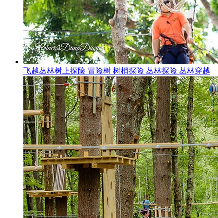
飞越丛林树上探险 冒险树 树梢探险 丛林探险 丛林穿越