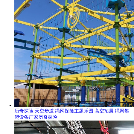
历奇探险 天空步道 绳网探险主题乐园 高空拓展 绳网攀
爬设备厂家历奇探险