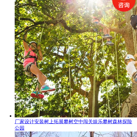
厂家设计安装树上拓展攀树空中闯关娱乐攀树森林探险
公园