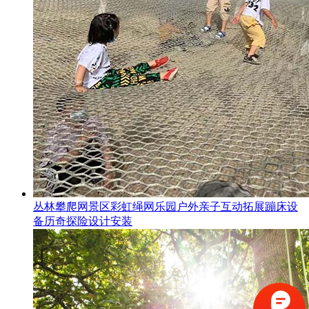
丛林攀爬网景区彩虹绳网乐园户外亲子互动拓展蹦床设
备历奇探险设计安装