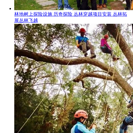
林地树上探险设施 历奇探险 丛林穿越项目安装 丛林拓
展丛林飞越