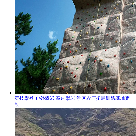
竞技攀登 户外攀岩 室内攀岩 景区农庄拓展训练基地定
制