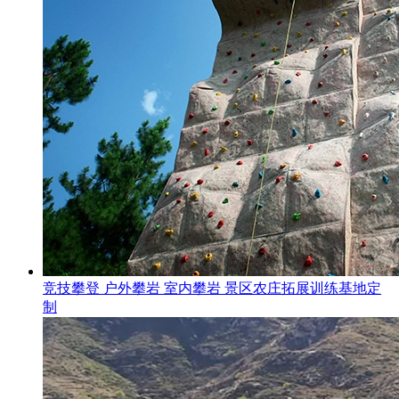
竞技攀登 户外攀岩 室内攀岩 景区农庄拓展训练基地定
制