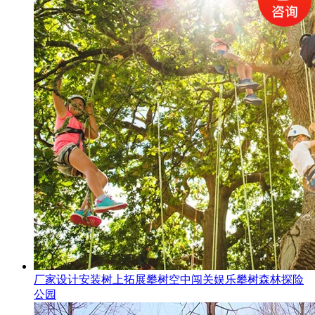
厂家设计安装树上拓展攀树空中闯关娱乐攀树森林探险
公园