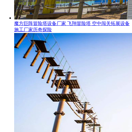
魔方巨阵冒险塔设备厂家 飞翔冒险塔 空中闯关拓展设备
施工厂家历奇探险