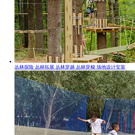
丛林探险 丛林拓展 丛林穿越 丛林穿梭 场地设计安装