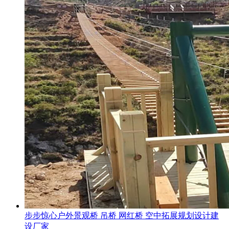
步步惊心户外景观桥 吊桥 网红桥 空中拓展规划设计建
设厂家