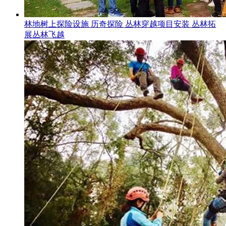
林地树上探险设施 历奇探险 丛林穿越项目安装 丛林拓
展丛林飞越