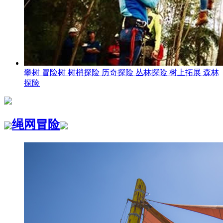
攀树 冒险树 树梢探险 历奇探险 丛林探险 树上拓展 森林
探险
绳网冒险