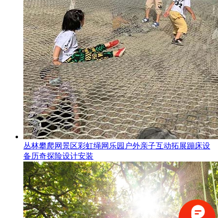
丛林攀爬网景区彩虹绳网乐园户外亲子互动拓展蹦床设
备历奇探险设计安装