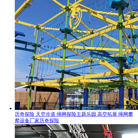
历奇探险 天空步道 绳网探险主题乐园 高空拓展 绳网攀
爬设备厂家历奇探险