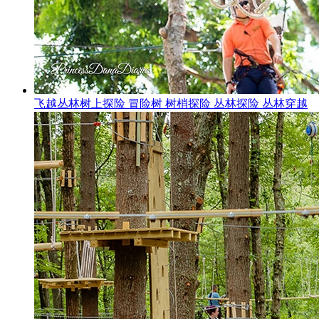
飞越丛林树上探险 冒险树 树梢探险 丛林探险 丛林穿越