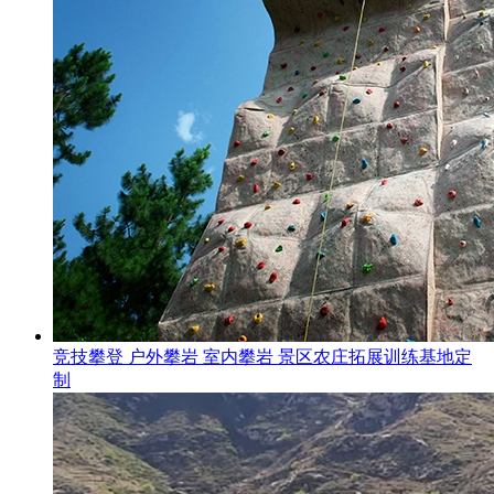
竞技攀登 户外攀岩 室内攀岩 景区农庄拓展训练基地定
制