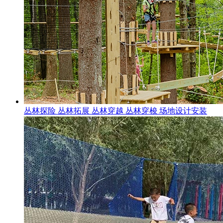
丛林探险 丛林拓展 丛林穿越 丛林穿梭 场地设计安装