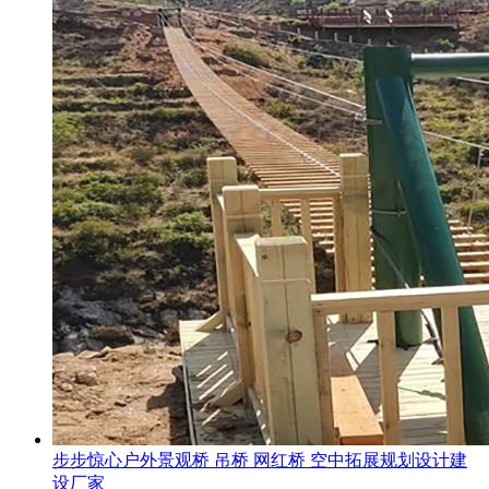
步步惊心户外景观桥 吊桥 网红桥 空中拓展规划设计建
设厂家