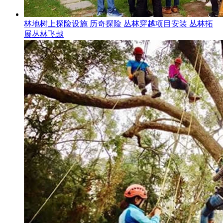
林地树上探险设施 历奇探险 丛林穿越项目安装 丛林拓
展丛林飞越