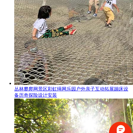
丛林攀爬网景区彩虹绳网乐园户外亲子互动拓展蹦床设
备历奇探险设计安装