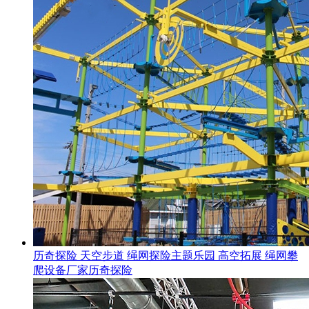
历奇探险 天空步道 绳网探险主题乐园 高空拓展 绳网攀
爬设备厂家历奇探险