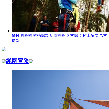
攀树 冒险树 树梢探险 历奇探险 丛林探险 树上拓展 森林
探险
绳网冒险