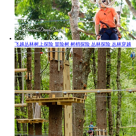
飞越丛林树上探险 冒险树 树梢探险 丛林探险 丛林穿越