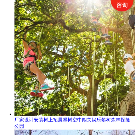
厂家设计安装树上拓展攀树空中闯关娱乐攀树森林探险
公园