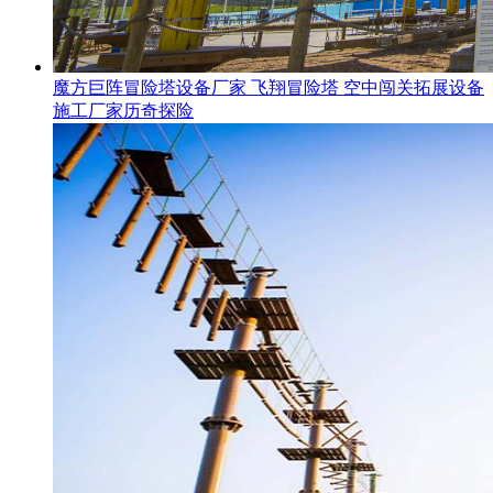
魔方巨阵冒险塔设备厂家 飞翔冒险塔 空中闯关拓展设备
施工厂家历奇探险