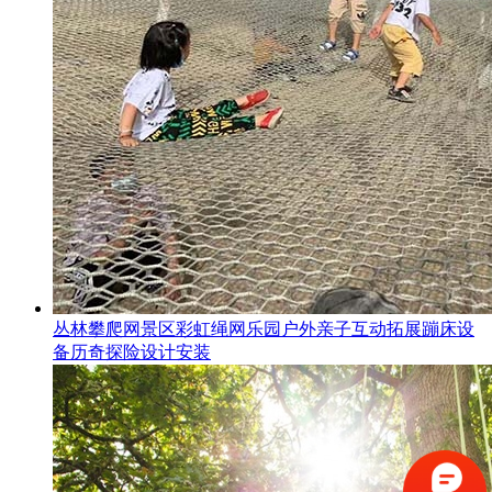
丛林攀爬网景区彩虹绳网乐园户外亲子互动拓展蹦床设
备历奇探险设计安装