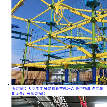
历奇探险 天空步道 绳网探险主题乐园 高空拓展 绳网攀
爬设备厂家历奇探险