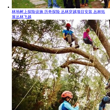
林地树上探险设施 历奇探险 丛林穿越项目安装 丛林拓
展丛林飞越