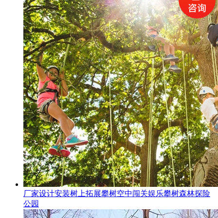
厂家设计安装树上拓展攀树空中闯关娱乐攀树森林探险
公园