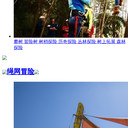
攀树 冒险树 树梢探险 历奇探险 丛林探险 树上拓展 森林
探险
绳网冒险