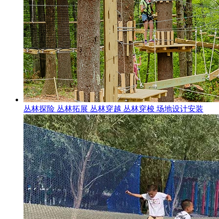
丛林探险 丛林拓展 丛林穿越 丛林穿梭 场地设计安装