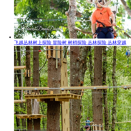
飞越丛林树上探险 冒险树 树梢探险 丛林探险 丛林穿越