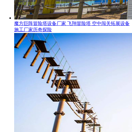
魔方巨阵冒险塔设备厂家 飞翔冒险塔 空中闯关拓展设备
施工厂家历奇探险