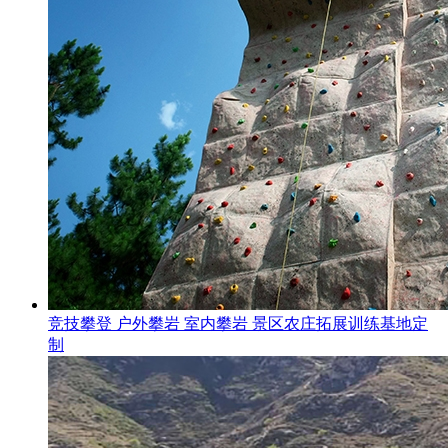
竞技攀登 户外攀岩 室内攀岩 景区农庄拓展训练基地定
制