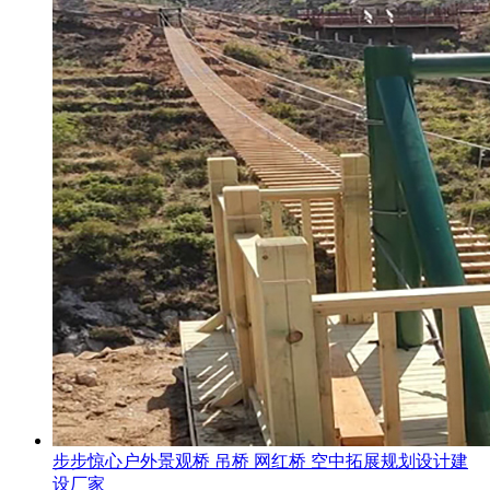
步步惊心户外景观桥 吊桥 网红桥 空中拓展规划设计建
设厂家