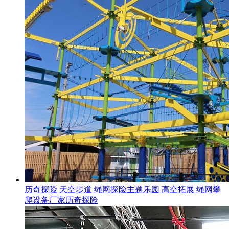
历奇探险 天空步道 绳网探险主题乐园 高空拓展 绳网攀
爬设备厂家历奇探险