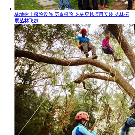
林地树上探险设施 历奇探险 丛林穿越项目安装 丛林拓
展丛林飞越