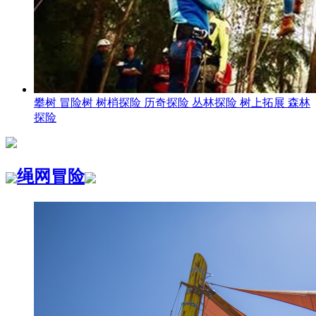
攀树 冒险树 树梢探险 历奇探险 丛林探险 树上拓展 森林
探险
绳网冒险