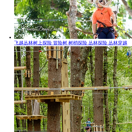
飞越丛林树上探险 冒险树 树梢探险 丛林探险 丛林穿越