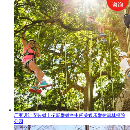
厂家设计安装树上拓展攀树空中闯关娱乐攀树森林探险
公园