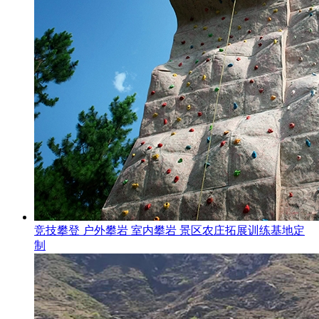
竞技攀登 户外攀岩 室内攀岩 景区农庄拓展训练基地定
制