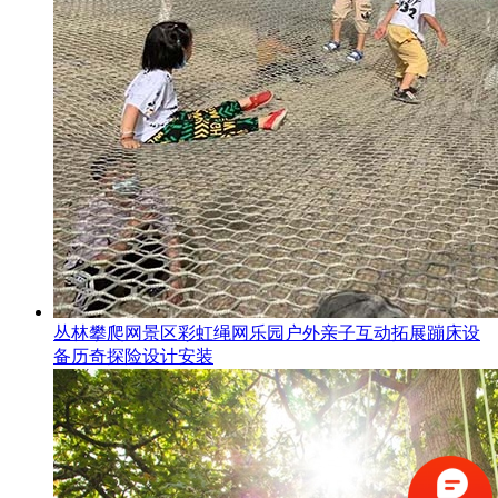
丛林攀爬网景区彩虹绳网乐园户外亲子互动拓展蹦床设
备历奇探险设计安装