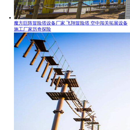
魔方巨阵冒险塔设备厂家 飞翔冒险塔 空中闯关拓展设备
施工厂家历奇探险