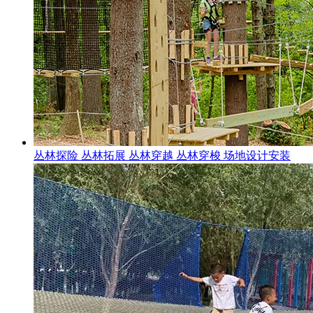
丛林探险 丛林拓展 丛林穿越 丛林穿梭 场地设计安装