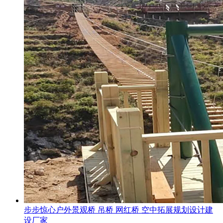
步步惊心户外景观桥 吊桥 网红桥 空中拓展规划设计建
设厂家