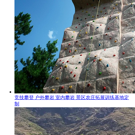
竞技攀登 户外攀岩 室内攀岩 景区农庄拓展训练基地定
制