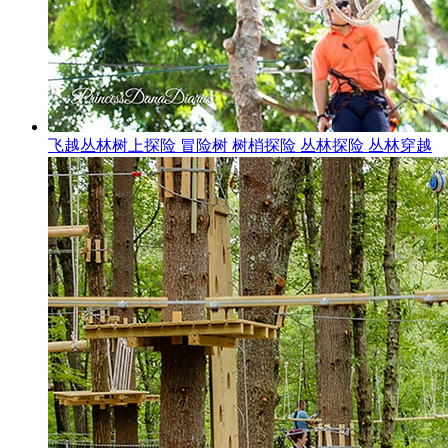
飞越丛林树上探险 冒险树 树梢探险 丛林探险 丛林穿越