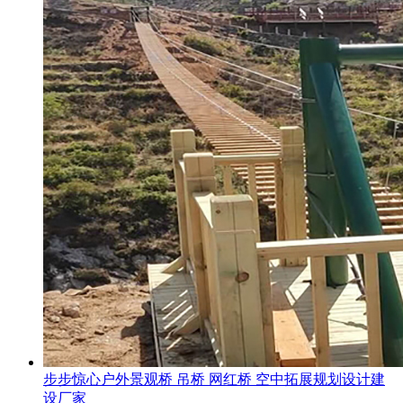
步步惊心户外景观桥 吊桥 网红桥 空中拓展规划设计建
设厂家