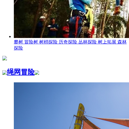
攀树 冒险树 树梢探险 历奇探险 丛林探险 树上拓展 森林
探险
绳网冒险