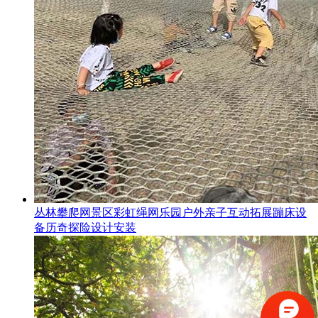
丛林攀爬网景区彩虹绳网乐园户外亲子互动拓展蹦床设
备历奇探险设计安装