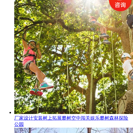
厂家设计安装树上拓展攀树空中闯关娱乐攀树森林探险
公园