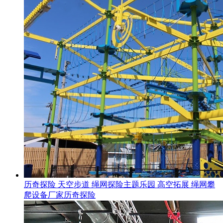
历奇探险 天空步道 绳网探险主题乐园 高空拓展 绳网攀
爬设备厂家历奇探险