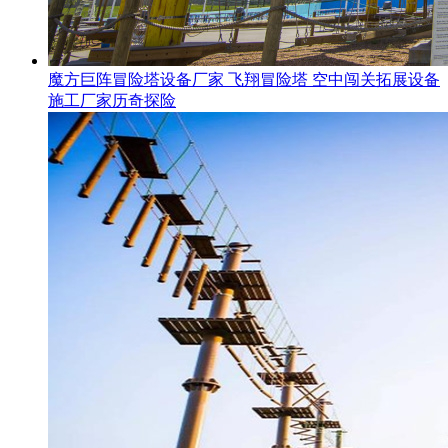
魔方巨阵冒险塔设备厂家 飞翔冒险塔 空中闯关拓展设备
施工厂家历奇探险