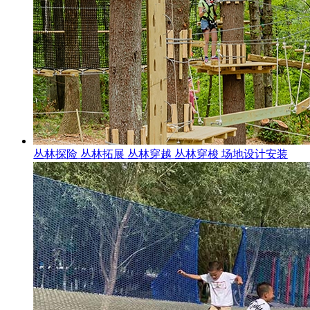
丛林探险 丛林拓展 丛林穿越 丛林穿梭 场地设计安装