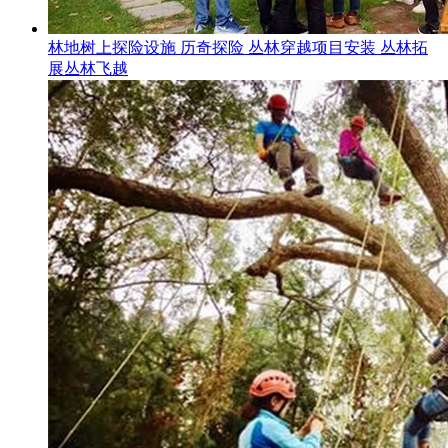
林地树上探险设施 历奇探险 丛林穿越项目安装 丛林拓
展丛林飞越