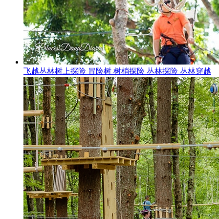
飞越丛林树上探险 冒险树 树梢探险 丛林探险 丛林穿越