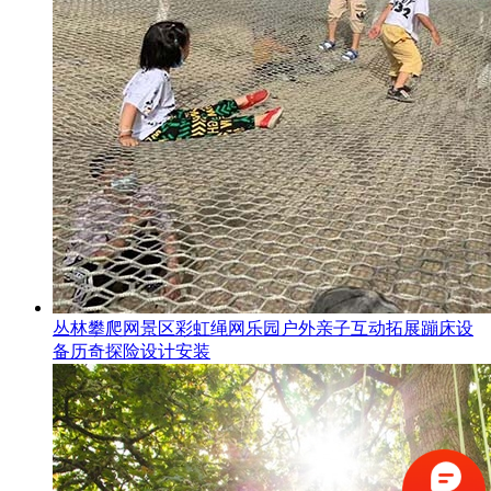
丛林攀爬网景区彩虹绳网乐园户外亲子互动拓展蹦床设
备历奇探险设计安装