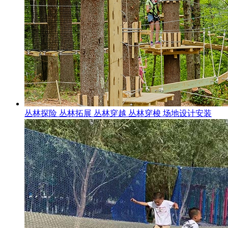
丛林探险 丛林拓展 丛林穿越 丛林穿梭 场地设计安装