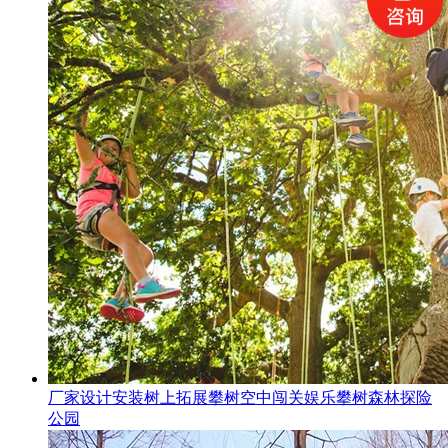
厂家设计安装树上拓展攀树空中闯关娱乐攀树森林探险
公园