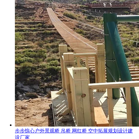
步步惊心户外景观桥 吊桥 网红桥 空中拓展规划设计建
设厂家