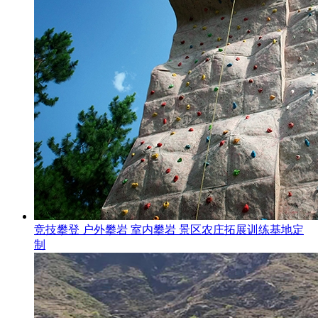
竞技攀登 户外攀岩 室内攀岩 景区农庄拓展训练基地定
制