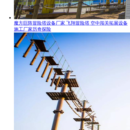
魔方巨阵冒险塔设备厂家 飞翔冒险塔 空中闯关拓展设备
施工厂家历奇探险