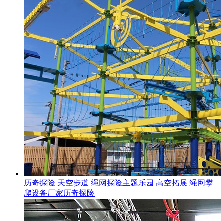
历奇探险 天空步道 绳网探险主题乐园 高空拓展 绳网攀
爬设备厂家历奇探险