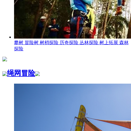
攀树 冒险树 树梢探险 历奇探险 丛林探险 树上拓展 森林
探险
绳网冒险