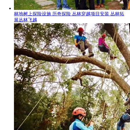
林地树上探险设施 历奇探险 丛林穿越项目安装 丛林拓
展丛林飞越