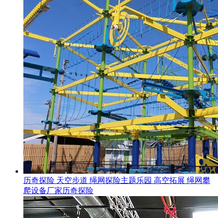
历奇探险 天空步道 绳网探险主题乐园 高空拓展 绳网攀
爬设备厂家历奇探险