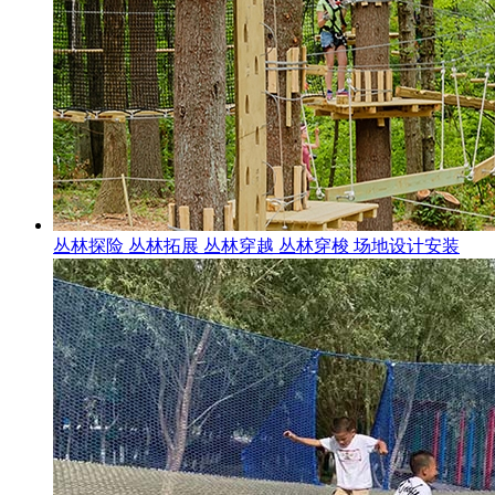
丛林探险 丛林拓展 丛林穿越 丛林穿梭 场地设计安装