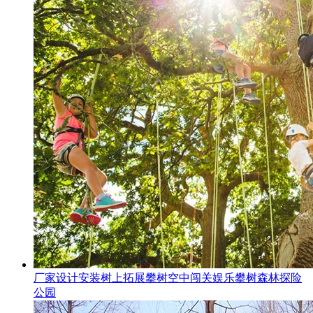
厂家设计安装树上拓展攀树空中闯关娱乐攀树森林探险
公园