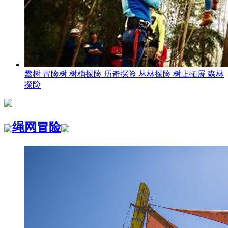
攀树 冒险树 树梢探险 历奇探险 丛林探险 树上拓展 森林
探险
绳网冒险