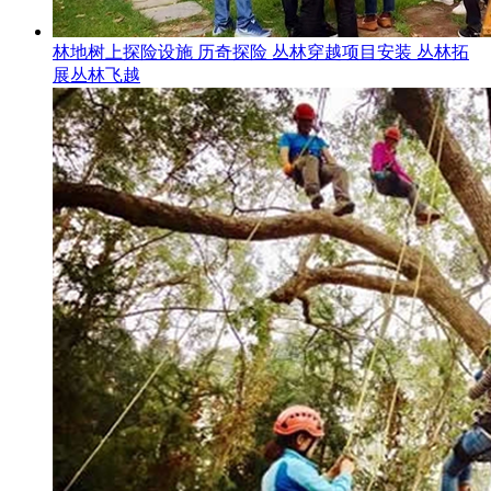
林地树上探险设施 历奇探险 丛林穿越项目安装 丛林拓
展丛林飞越