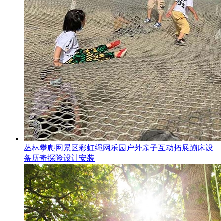
丛林攀爬网景区彩虹绳网乐园户外亲子互动拓展蹦床设
备历奇探险设计安装