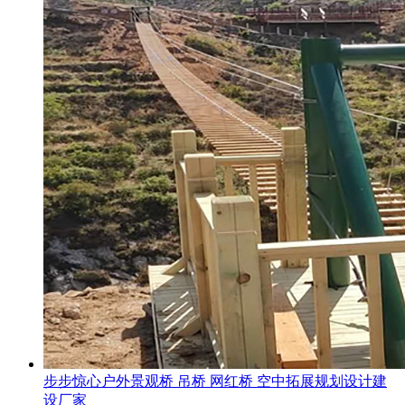
步步惊心户外景观桥 吊桥 网红桥 空中拓展规划设计建
设厂家