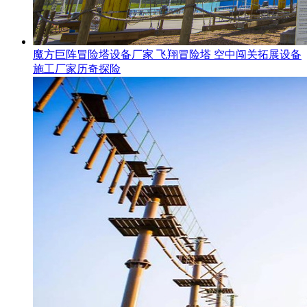
魔方巨阵冒险塔设备厂家 飞翔冒险塔 空中闯关拓展设备
施工厂家历奇探险