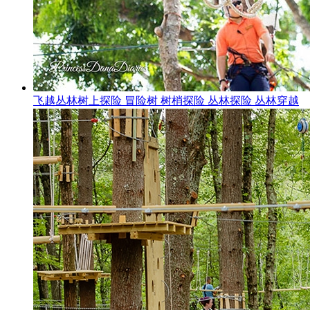
飞越丛林树上探险 冒险树 树梢探险 丛林探险 丛林穿越