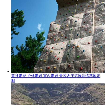
竞技攀登 户外攀岩 室内攀岩 景区农庄拓展训练基地定
制